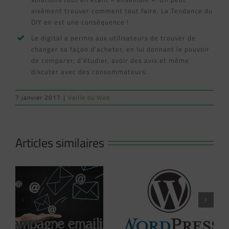
aisément trouver comment tout faire. La Tendance du
DIY en est une conséquence !
Le digital a permis aux utilisateurs de trouver de
changer sa façon d’acheter, en lui donnant le pouvoir
de comparer, d’étudier, avoir des avis et même
discuter avec des consommateurs.
7 janvier 2017
|
Veille du Web
Articles similaires
Les 19 plugins
Adobe lance une
WordPress à
formule gratuite
tester et à
pour Adobe XD
adopter en 2018 !