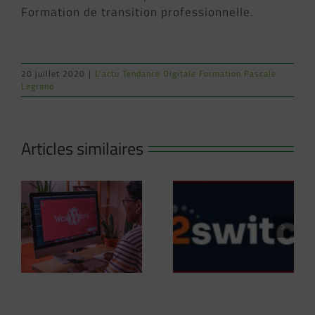
Formation de transition professionnelle.
20 juillet 2020
|
L'actu Tendance Digitale Formation Pascale
Legrand
NOUVEAU
FORMATION
COLLECTIVE :Du
Articles similaires
11 Mars au 13
Mai 2025 à
Carcassonne
er
Comprendre la
Créez votre site
IA
Nouvelle Offre
Pro avec
02Switch
WordPress en 3
mois avec notre
formation
exclusive ! Avec