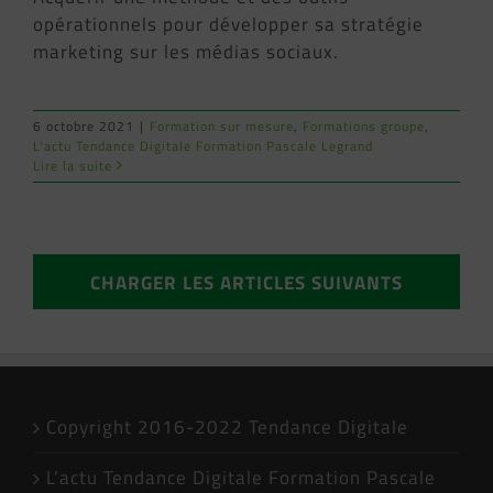
opérationnels pour développer sa stratégie
marketing sur les médias sociaux.
6 octobre 2021
|
Formation sur mesure
,
Formations groupe
,
L'actu Tendance Digitale Formation Pascale Legrand
Lire la suite
CHARGER LES ARTICLES SUIVANTS
Copyright 2016-2022 Tendance Digitale
L’actu Tendance Digitale Formation Pascale