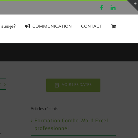
Facebook
LinkedIn
 suis-je?
COMMUNICATION
CONTACT
t
VOIR LES DATES
Articles récents
Formation Combo Word Excel
professionnel
e