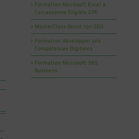
Formation Microsoft Excel à
Carcassonne Eligible CPF
MasterClass Boost ton SEO
Formation développer ses
Compétences Digitales
Formation Microsoft 365
Business
NOUVEAU
FORMATION
COLLECTIVE
:Du 11 Mars
au 13 Mai
2025 à
Carcassonne
 t on
Comprendre
Créez votre