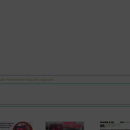
tale Formation Pascale Legrand
Formation
Création de
Formation:
boutique en
Peux
Indesign
ligne