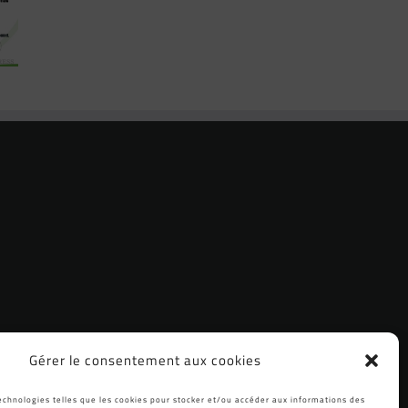
er les
la Nouvelle
site Pro avec
es de
Offre
WordPress
A ??
02Switch
en 3 mois
avec notre
formation
exclusive !
Avec Muriel,
Pascale et
Stephen
Gérer le consentement aux cookies
echnologies telles que les cookies pour stocker et/ou accéder aux informations des