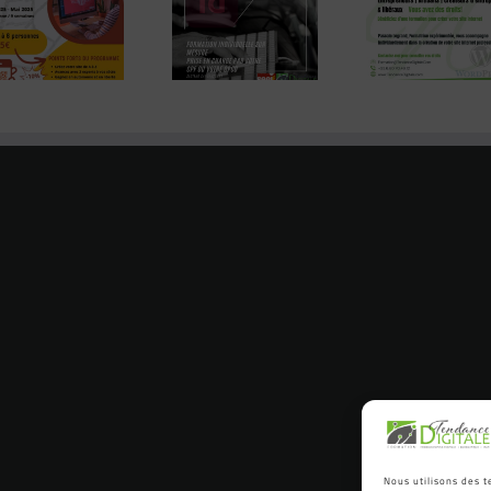
utilis
Adobe / CFP
WordPress
imag
certification
en individuel
l’I
tosa
( présentiel
ou
distanciel)
Nous utilisons des t