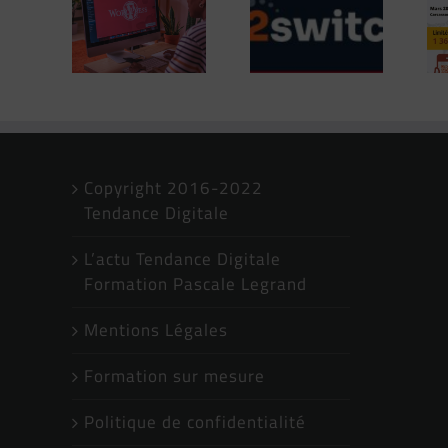
ser les
la Nouvelle
site Pro avec
ges de
Offre
WordPress
IA ??
02Switch
en 3 mois
avec notre
formation
exclusive !
Avec Muriel,
Copyright 2016-2022
Tendance Digitale
Pascale et
Stephen
L’actu Tendance Digitale
Formation Pascale Legrand
Mentions Légales
Formation sur mesure
Politique de confidentialité