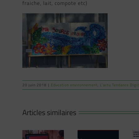
fraiche, lait, compote etc)
NOUVEAU
20 juin 2018
|
Education environnement
,
L'actu Tendance Digi
FORMATION
COLLECTIVE
:Du 11 Mars
Articles similaires
au 13 Mai
2025 à
Carcassonne
x t on
Comprendre
Créez votre