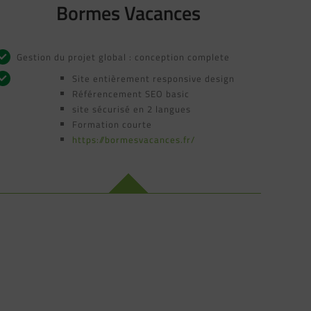
Bormes Vacances
Gestion du projet global : conception complete
Site entièrement responsive design
Référencement SEO basic
site sécurisé en 2 langues
Formation courte
https://bormesvacances.fr/