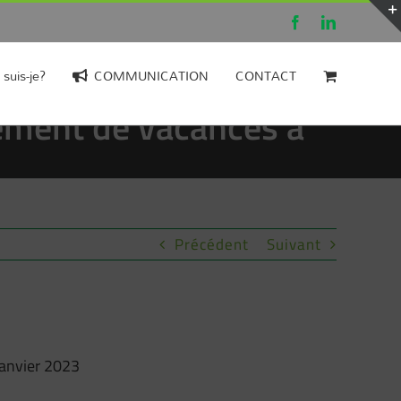
Facebook
LinkedIn
 suis-je?
COMMUNICATION
CONTACT
tement de vacances à
Précédent
Suivant
Janvier 2023