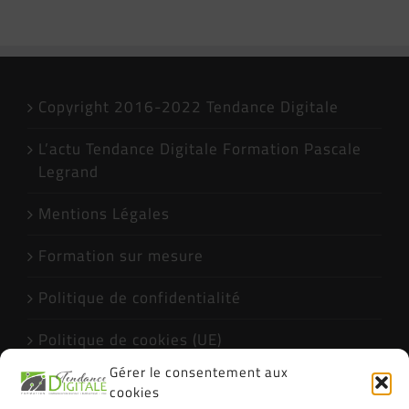
exclusive ! Avec
Muriel, Pascale et
Stephen
Copyright 2016-2022 Tendance Digitale
L’actu Tendance Digitale Formation Pascale
Legrand
Mentions Légales
Formation sur mesure
Politique de confidentialité
Politique de cookies (UE)
Gérer le consentement aux
Formations Excel CPF Narbonne Qualiopi
cookies