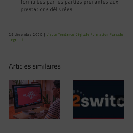
formulées par les parties prenantes aux
prestations délivrées
28 décembre 2020
|
L'actu Tendance Digitale Formation Pascale
Legrand
NOUVEAU
FORMATION
COLLECTIVE :Du
Articles similaires
11 Mars au 13
Mai 2025 à
Carcassonne
er
Comprendre la
Créez votre site
IA
Nouvelle Offre
Pro avec
02Switch
WordPress en 3
mois avec notre
formation